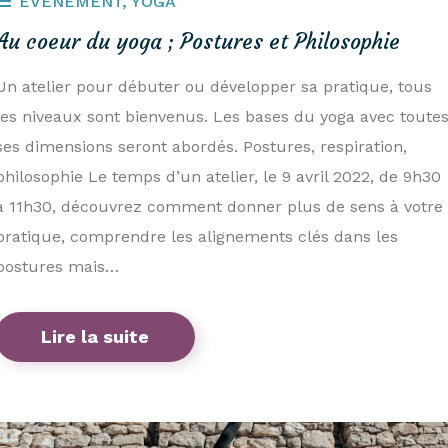
ÉVÉNEMENT
,
YOGA
Au coeur du yoga ; Postures et Philosophie
Un atelier pour débuter ou développer sa pratique, tous
les niveaux sont bienvenus. Les bases du yoga avec toute
ses dimensions seront abordés. Postures, respiration,
philosophie Le temps d’un atelier, le 9 avril 2022, de 9h30
à 11h30, découvrez comment donner plus de sens à votre
pratique, comprendre les alignements clés dans les
postures mais…
Lire la suite