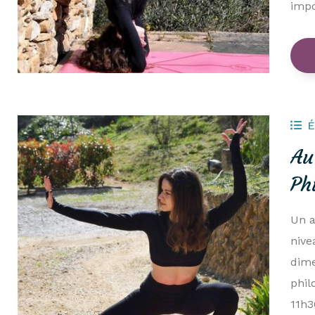
impo
Au
Ph
Un a
nive
dime
phil
11h3