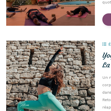
quot
Yo
La
Un m
corp
dans
Reto
réap