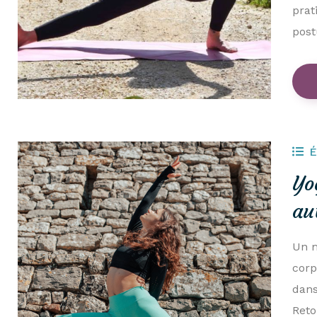
prat
pos
Yo
au
Un m
corp
dans
Reto