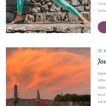
corp
colo
B
Jo
Save
Offr
dédi
tout
Le t