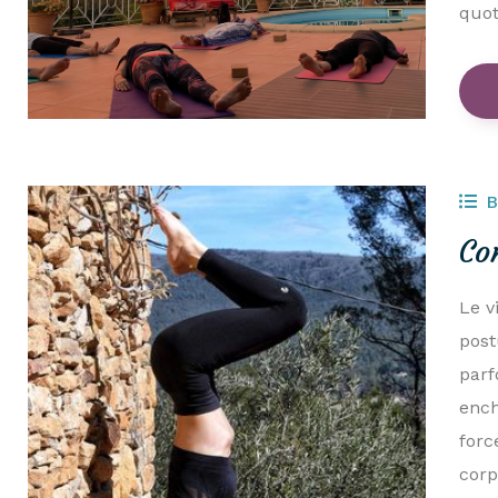
quot
B
Co
Le v
post
parf
ench
forc
corp