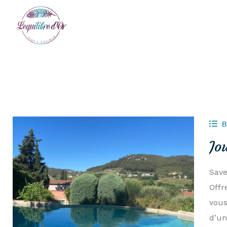
B
Jo
Save
Offr
vous
d’un