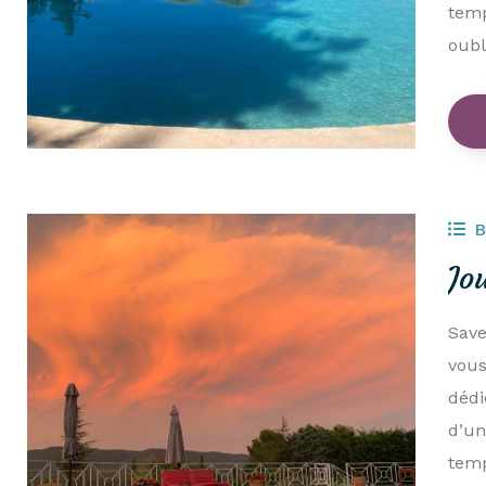
temp
oubl
B
Jo
Save
vous
dédi
d’un
temp