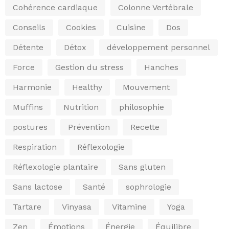
Cohérence cardiaque
Colonne Vertébrale
Conseils
Cookies
Cuisine
Dos
Détente
Détox
développement personnel
Force
Gestion du stress
Hanches
Harmonie
Healthy
Mouvement
Muffins
Nutrition
philosophie
postures
Prévention
Recette
Respiration
Réflexologie
Réflexologie plantaire
Sans gluten
Sans lactose
Santé
sophrologie
Tartare
Vinyasa
Vitamine
Yoga
Zen
Émotions
Énergie
Équilibre